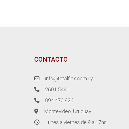
CONTACTO
info@totalflex.com.uy
2601 5441
094 470 926
Montevideo, Uruguay
Lunes a viernes de 9 a 17hs