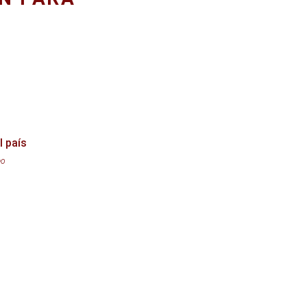
l país
eo