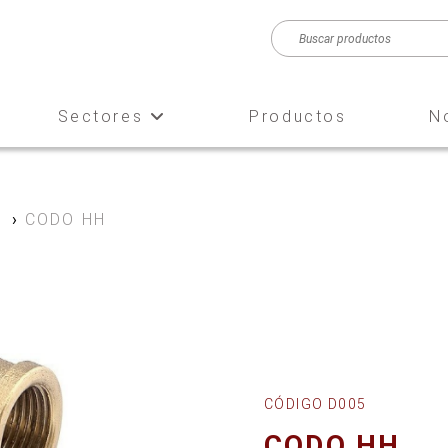
Sectores
Productos
N
e
›
CODO HH
CÓDIGO D005
CODO HH