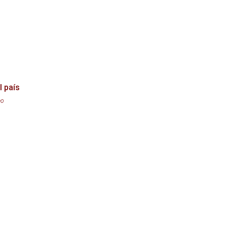
l país
eo