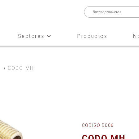
Sectores
Productos
N
e
›
CODO MH
CÓDIGO D006
CODO MH