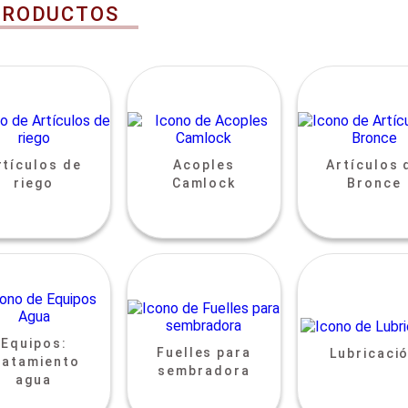
PRODUCTOS
rtículos de
Acoples
Artículos 
riego
Camlock
Bronce
Equipos:
Fuelles para
Lubricaci
ratamiento
sembradora
agua