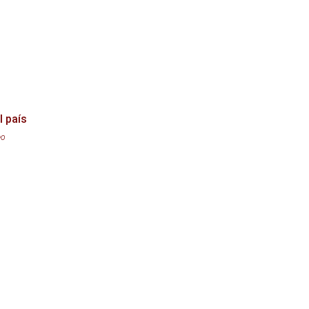
l país
eo