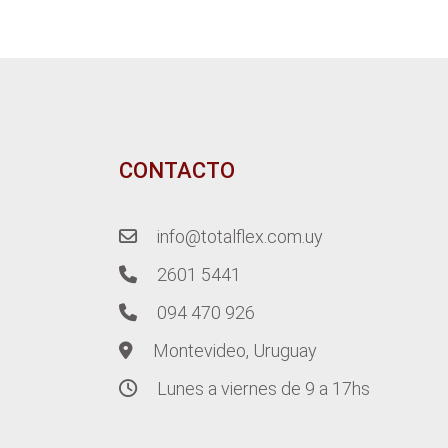
CONTACTO
info@totalflex.com.uy
2601 5441
094 470 926
Montevideo, Uruguay
Lunes a viernes de 9 a 17hs