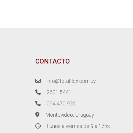
CONTACTO
info@totalflex.com.uy
2601 5441
094 470 926
Montevideo, Uruguay
Lunes a viernes de 9 a 17hs