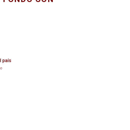
l país
eo